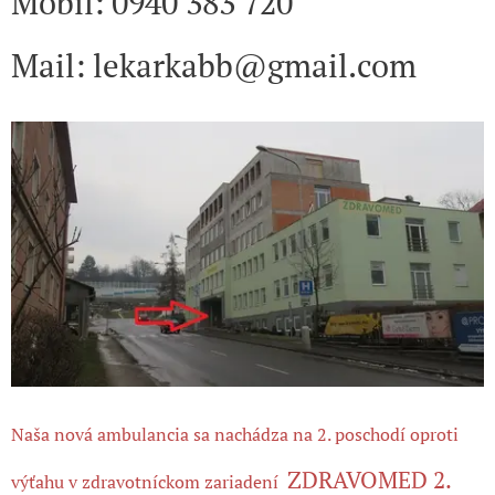
Mobil: 0940 383 720
Mail: lekarkabb@gmail.com
Naša nová ambulancia sa nachádza na 2. poschodí oproti
ZDRAVOMED 2.
výťahu v zdravotníckom zariadení