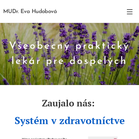
MUDr. Eva Hudobová
Všeobecný praktický
lekár pre dospelých
Zaujalo nás:
Systém v zdravotníctve