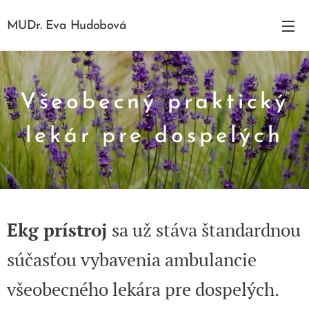
MUDr. Eva Hudobová
Všeobecný praktický
lekár pre dospelých
Ekg prístroj
sa už stáva štandardnou
súčasťou vybavenia ambulancie
všeobecného lekára pre dospelých.