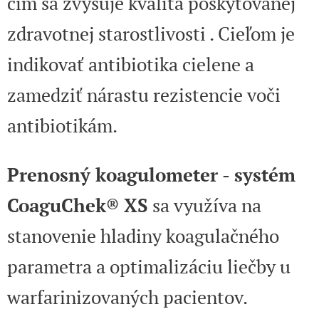
čím sa zvyšuje kvalita poskytovanej
zdravotnej starostlivosti . Cieľom je
indikovať antibiotika cielene a
zamedziť nárastu rezistencie voči
antibiotikám.
Prenosný koagulometer - systém
CoaguChek® XS
sa využíva na
stanovenie hladiny koagulačného
parametra a optimalizáciu liečby u
warfarinizovaných pacientov.