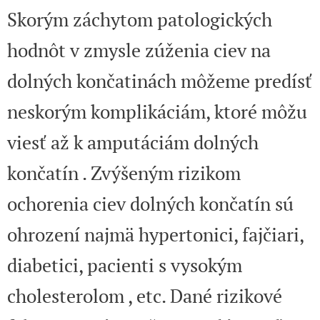
Skorým záchytom patologických
hodnôt v zmysle zúženia ciev na
dolných končatinách môžeme predísť
neskorým komplikáciám, ktoré môžu
viesť až k amputáciám dolných
končatín . Zvýšeným rizikom
ochorenia ciev dolných končatín sú
ohrození najmä hypertonici, fajčiari,
diabetici, pacienti s vysokým
cholesterolom , etc. Dané rizikové